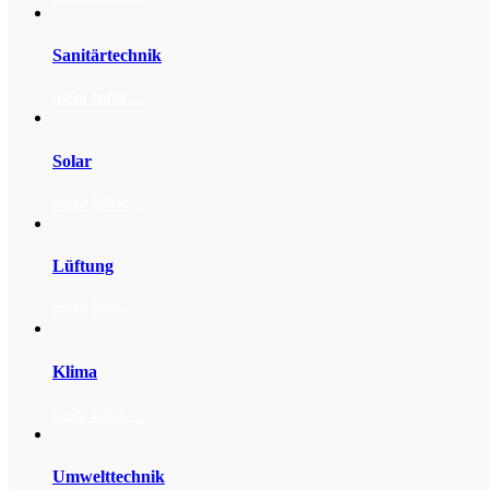
Sanitärtechnik
mehr Infos ...
Solar
mehr Infos ...
Lüftung
mehr Infos ...
Klima
mehr Infos ...
Umwelttechnik